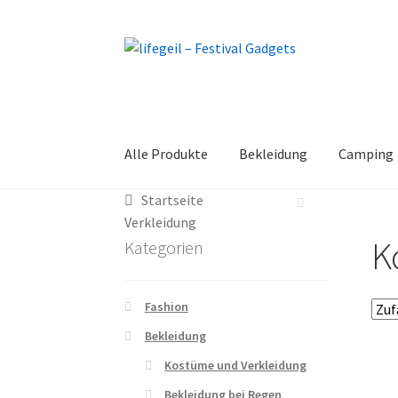
Zur
Zum
Navigation
Inhalt
springen
springen
Alle Produkte
Bekleidung
Camping
Startseite
Verkleidung
K
Kategorien
Fashion
Bekleidung
Kostüme und Verkleidung
Bekleidung bei Regen