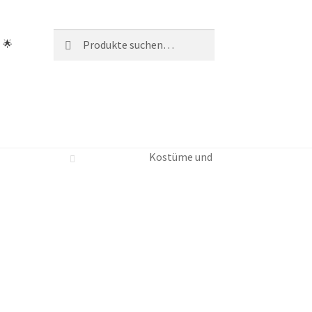
Suche
Suche
 🌟
nach:
Kostüme und