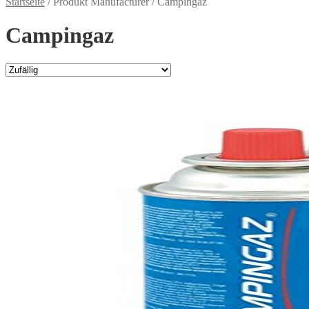
Startseite
/
Produkt Manufacturer
/
Campingaz
Campingaz