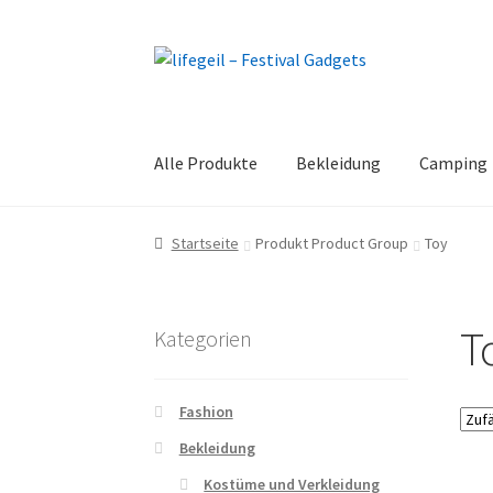
Zur
Zum
Navigation
Inhalt
springen
springen
Alle Produkte
Bekleidung
Camping
Startseite
Produkt Product Group
Toy
T
Kategorien
Fashion
Bekleidung
Kostüme und Verkleidung