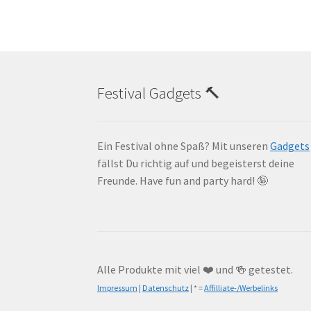
Festival Gadgets 🔨
Ein Festival ohne Spaß? Mit unseren
Gadgets
fällst Du richtig auf und begeisterst deine
Freunde. Have fun and party hard! 🤪
Alle Produkte mit viel ❤️ und 🍻 getestet.
Impressum
|
Datenschutz
| * =
Affilliate-/Werbelinks