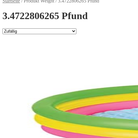
Startseite
/
Produkt Weight
/
3.4722806265 Pfund
3.4722806265 Pfund