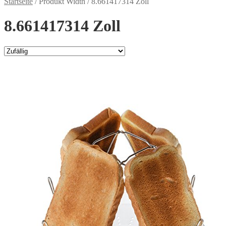
Startseite
/
Produkt Width
/
8.661417314 Zoll
8.661417314 Zoll